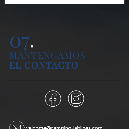
07
MANTENGAMOS
EL CONTACTO
welcome@camping-jablines.com